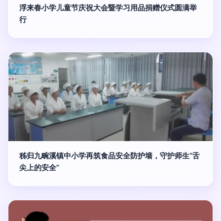
浮来春小学儿童节庆祝大会暨学习用品捐赠仪式圆满举
行
秭归九畹溪镇中小学再筑食品安全防护墙，守护师生“舌
尖上的安全”