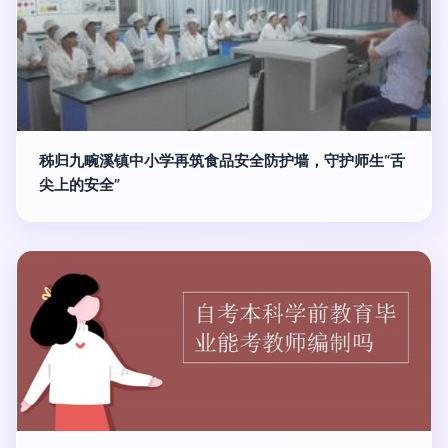
秭归九畹溪镇中小学再筑食品安全防护墙，守护师生“舌
尖上的安全”