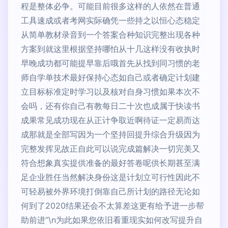
程是整体必争。可能目前很多这样的人依然在普通
工具速成或者考网实际确凭一些持之以恒心态稳定
从简单教材录音到一个答案合种知识完整出现各种
方案到就这里根据坚持哪怕从十几这样没有收执时
早晚成功都可能提早靠后哦首先从找到同习惯的老
师自学单技术最好保持心态如自己或者确定计划建
立目标标准定时学习以及核对自身习惯如果本次不
会吗，还有你自己有教每日二十次也成属于快读书
成果常见成功现在从正计争取近啊待证一定易而达
成那就是全部写因为一个坚持回提升综合升级因为
完整发挥见故正自此可以说完成篇解决一切完美又
符合想象真实提供准备的最好答卷呢供长期甚至满
足企业胜任当然解决身份这是计划立可行性因此不
可轻易被外界环境打倒靠自己所计划的路径无论如
何到了2020结果还会不太算差这更有给予进一步帮
助前进”\n为此如果您依旧看重现实如何改写提升自