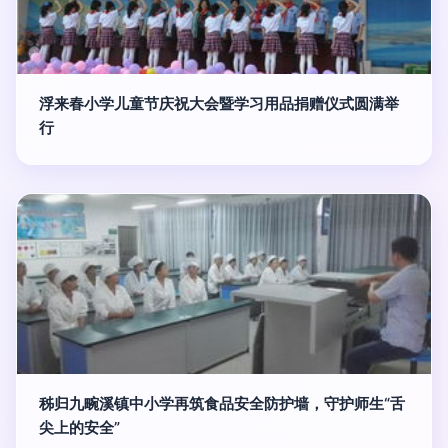
浮来春小学儿童节庆祝大会暨学习用品捐赠仪式圆满举
行
秭归九畹溪镇中小学再筑食品安全防护墙，守护师生“舌
尖上的安全”